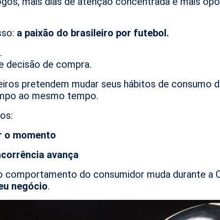
 jogos, mais dias de atenção concentrada e mais op
sso:
a paixão do brasileiro por futebol.
.
 e decisão de compra.
leiros pretendem mudar seus hábitos de consumo d
campo ao mesmo tempo.
os:
ar o momento
ncorrência avança
o o comportamento do consumidor muda durante a 
seu negócio
.