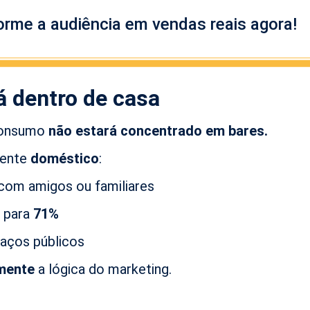
orme a audiência em vendas reais agora!
á dentro de casa
 consumo
não estará concentrado em bares.
iente
doméstico
:
 com amigos ou familiares
e para
71%
paços públicos
mente
a lógica do marketing.